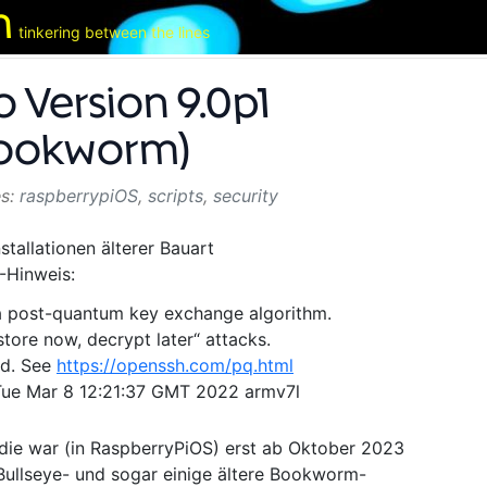
m
tinkering between the lines
 Version 9.0p1
Bookworm)
raspberrypiOS
,
scripts
,
security
tallationen älterer Bauart
-Hinweis:
a post-quantum key exchange algorithm.
store now, decrypt later“ attacks.
ed. See
https://openssh.com/pq.html
Tue Mar 8 12:21:37 GMT 2022 armv7l
 die war (in RaspberryPiOS) erst ab Oktober 2023
le Bullseye- und sogar einige ältere Bookworm-