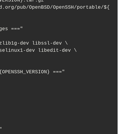
VERSION}.tar.gz"

d.org/pub/OpenBSD/OpenSSH/portable/${
es ==="

zlib1g-dev libssl-dev \

{OPENSSH_VERSION} ==="


