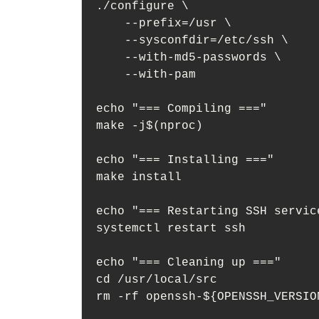
./configure \

    --prefix=/usr \

    --sysconfdir=/etc/ssh \

    --with-md5-passwords \

    --with-pam

echo "=== Compiling ==="

make -j$(nproc)

echo "=== Installing ==="

make install

echo "=== Restarting SSH service
systemctl restart ssh

echo "=== Cleaning up ==="

cd /usr/local/src

rm -rf openssh-${OPENSSH_VERSIO