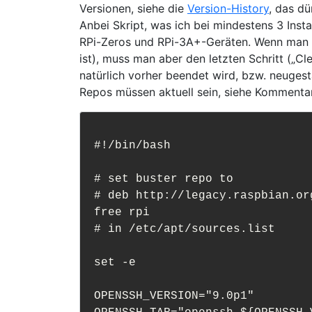
Versionen, siehe die
Version-History
, das dü
Anbei Skript, was ich bei mindestens 3 Inst
RPi-Zeros und RPi-3A+-Geräten. Wenn man d
ist), muss man aber den letzten Schritt („Cl
natürlich vorher beendet wird, bzw. neugest
Repos müssen aktuell sein, siehe Kommenta
#!/bin/bash

# set buster repo to

# deb http://legacy.raspbian.or
free rpi

# in /etc/apt/sources.list

set -e

OPENSSH_VERSION="9.0p1"
