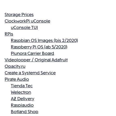
Storage Prices
ClockworkPi uConsole
uConsole TUI
RPis
Raspbian OS Images (bis 2/2020)
Raspberry Pi OS (ab 5/2020)
Piunora Carrier Board
Videolooper / Original Adafruit
Opacity.ru
Create a Systemd Service
Pirate Audio
Tienda Tec
Welectron
AZ Delivery
Raspiaudio
Botland Shop