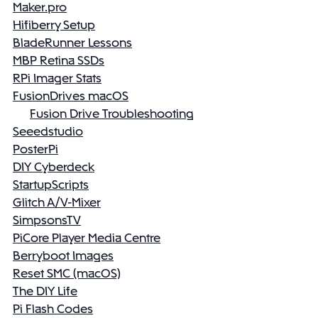
Maker.pro
Hifiberry Setup
BladeRunner Lessons
MBP Retina SSDs
RPi Imager Stats
FusionDrives macOS
Fusion Drive Troubleshooting
Seeedstudio
PosterPi
DIY Cyberdeck
StartupScripts
Glitch A/V-Mixer
SimpsonsTV
PiCore Player Media Centre
Berryboot Images
Reset SMC (macOS)
The DIY Life
Pi Flash Codes