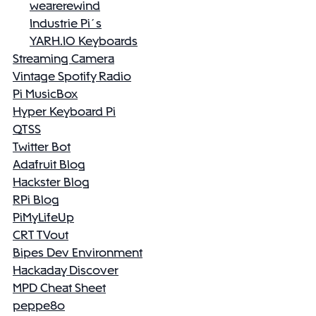
wearerewind
Industrie Pi´s
YARH.IO Keyboards
Streaming Camera
Vintage Spotify Radio
Pi MusicBox
Hyper Keyboard Pi
QTSS
Twitter Bot
Adafruit Blog
Hackster Blog
RPi Blog
PiMyLifeUp
CRT TVout
Bipes Dev Environment
Hackaday Discover
MPD Cheat Sheet
peppe8o