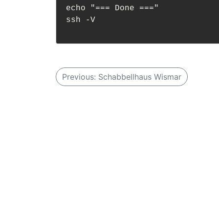
echo "=== Done ==="

B
Previous:
Schabbellhaus Wismar
e
i
t
r
a
g
s