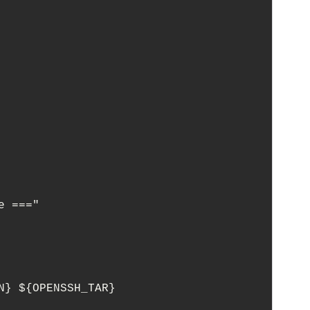
 ==="

N} ${OPENSSH_TAR}
