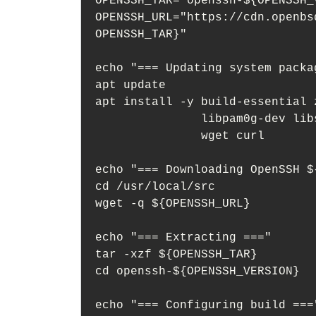
OPENSSH_TAR="openssh-${OPENSSH_
OPENSSH_URL="https://cdn.openbs
OPENSSH_TAR}"

echo "=== Updating system packag
apt update

apt install -y build-essential 
               libpam0g-dev libselinux1-dev libedit-dev \

               wget curl

echo "=== Downloading OpenSSH $
cd /usr/local/src

wget -q ${OPENSSH_URL}

echo "=== Extracting ==="

tar -xzf ${OPENSSH_TAR}

cd openssh-${OPENSSH_VERSION}

echo "=== Configuring build ==="