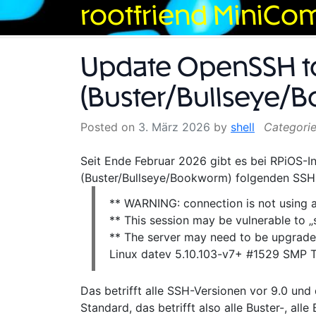
Skip
rootfriend MiniCo
to
content
Update OpenSSH to
(Buster/Bullseye/
Posted on
3. März 2026
by
shell
Seit Ende Februar 2026 gibt es bei RPiOS-Ins
(Buster/Bullseye/Bookworm) folgenden SSH
** WARNING: connection is not using 
** This session may be vulnerable to „
** The server may need to be upgrad
Linux datev 5.10.103-v7+ #1529 SMP 
Das betrifft alle SSH-Versionen vor 9.0 und
Standard, das betrifft also alle Buster-, al