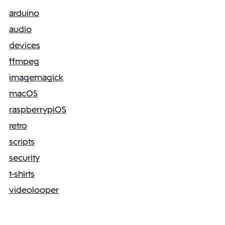
arduino
audio
devices
ffmpeg
imagemagick
macOS
raspberrypiOS
retro
scripts
security
t-shirts
videolooper