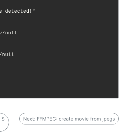
 detected!"

 S
Next:
FFMPEG: create movie from jpegs