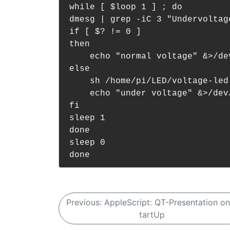
while [ $loop 1 ] ; do

dmesg | grep -iC 3 "Undervoltage
if [ $? != 0 ]

then

    echo "normal voltage" &>/dev/null

else

    sh /home/pi/LED/voltage-led

    echo "under voltage" &>/dev/null

fi

sleep 1

done

sleep 0

B
Previous:
AppleScript: QT-Presentation on
tartUp
e