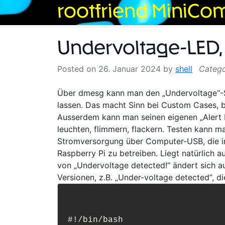
Skip
rootfriend MiniCo
to
content
Undervoltage-LED, 
Posted on
26. Januar 2024
by
shell
Über dmesg kann man den „Undervoltage“-S
lassen. Das macht Sinn bei Custom Cases, b
Ausserdem kann man seinen eigenen „Alert Mo
leuchten, flimmern, flackern. Testen kann m
Stromversorgung über Computer-USB, die in 
Raspberry Pi zu betreiben. Liegt natürlich 
von „Undervoltage detected!“ ändert sich 
Versionen, z.B. „Under-voltage detected“, di
#!/bin/bash
