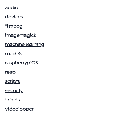
audio
devices
ffmpeg
imagemagick
machine learning
macOS
raspberrypiOS
retro
scripts
security
t-shirts
videolooper