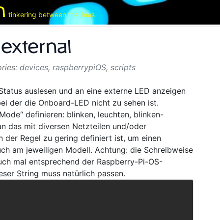
m
tinkering between the lines
external
devices
,
raspberrypiOS
,
scripts
tatus auslesen und an eine externe LED anzeigen
ei der die Onboard-LED nicht zu sehen ist.
de“ definieren: blinken, leuchten, blinken-
an das mit diversen Netzteilen und/oder
der Regel zu gering definiert ist, um einen
auch am jeweiligen Modell. Achtung: die Schreibweise
auch mal entsprechend der Raspberry-Pi-OS-
eser String muss natürlich passen.