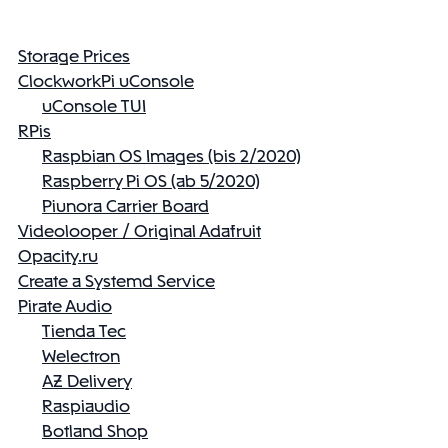
Storage Prices
ClockworkPi uConsole
uConsole TUI
RPis
Raspbian OS Images (bis 2/2020)
Raspberry Pi OS (ab 5/2020)
Piunora Carrier Board
Videolooper / Original Adafruit
Opacity.ru
Create a Systemd Service
Pirate Audio
Tienda Tec
Welectron
AZ Delivery
Raspiaudio
Botland Shop