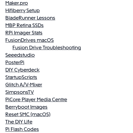
Maker.pro
Hifiberry Setup
BladeRunner Lessons
MBP Retina SSDs
RPi Imager Stats
FusionDrives macOS
Fusion Drive Troubleshooting
Seeedstudio
PosterPi
DIY Cyberdeck
StartupScripts
Glitch A/V-Mixer
SimpsonsTV
PiCore Player Media Centre
Berryboot Images
Reset SMC (macOS)
The DIY Life
Pi Flash Codes