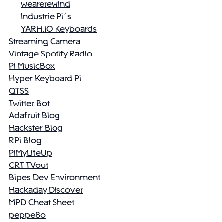
wearerewind
Industrie Pi´s
YARH.IO Keyboards
Streaming Camera
Vintage Spotify Radio
Pi MusicBox
Hyper Keyboard Pi
QTSS
Twitter Bot
Adafruit Blog
Hackster Blog
RPi Blog
PiMyLifeUp
CRT TVout
Bipes Dev Environment
Hackaday Discover
MPD Cheat Sheet
peppe8o