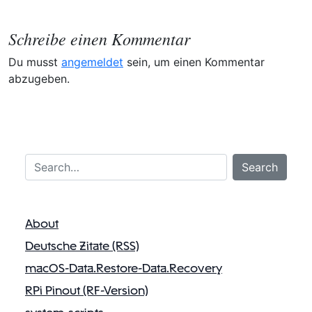
r
a
Schreibe einen Kommentar
g
Du musst
angemeldet
sein, um einen Kommentar
s
abzugeben.
n
a
v
i
Search…
Search
g
a
t
About
i
Deutsche Zitate (RSS)
o
macOS-Data.Restore-Data.Recovery
n
RPi Pinout (RF-Version)