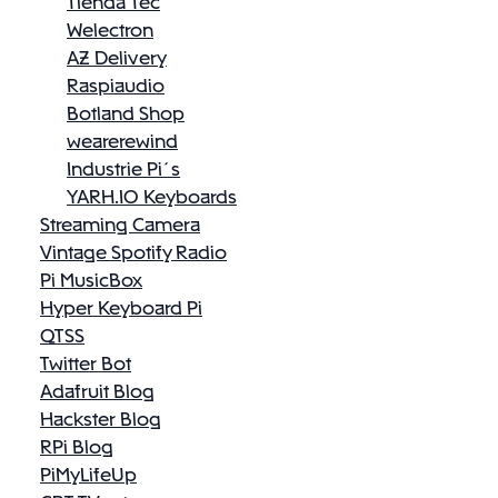
Tienda Tec
Welectron
AZ Delivery
Raspiaudio
Botland Shop
wearerewind
Industrie Pi´s
YARH.IO Keyboards
Streaming Camera
Vintage Spotify Radio
Pi MusicBox
Hyper Keyboard Pi
QTSS
Twitter Bot
Adafruit Blog
Hackster Blog
RPi Blog
PiMyLifeUp