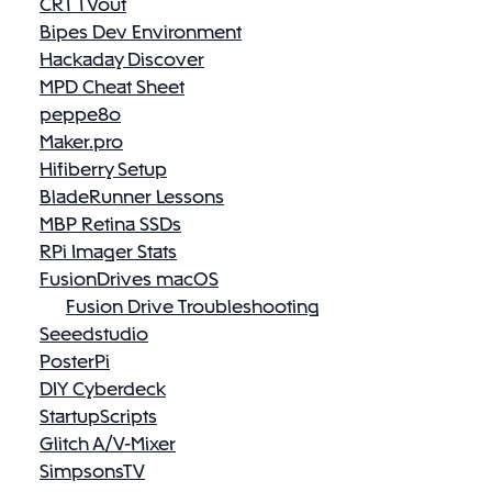
CRT TVout
Bipes Dev Environment
Hackaday Discover
MPD Cheat Sheet
peppe8o
Maker.pro
Hifiberry Setup
BladeRunner Lessons
MBP Retina SSDs
RPi Imager Stats
FusionDrives macOS
Fusion Drive Troubleshooting
Seeedstudio
PosterPi
DIY Cyberdeck
StartupScripts
Glitch A/V-Mixer
SimpsonsTV