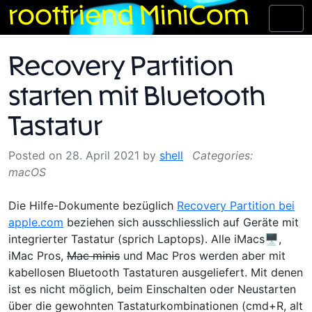
Skip
rootfriend MiniCom
Toggl
to
naviga
content
Recovery Partition
starten mit Bluetooth
Tastatur
Posted on
28. April 2021
by
shell
macOS
Die Hilfe-Dokumente bezüglich
Recovery Partition bei
apple.com
beziehen sich ausschliesslich auf Geräte mit
integrierter Tastatur (sprich Laptops). Alle iMacs🖥,
iMac Pros,
Mac minis
und Mac Pros werden aber mit
kabellosen Bluetooth Tastaturen ausgeliefert. Mit denen
ist es nicht möglich, beim Einschalten oder Neustarten
über die gewohnten Tastaturkombinationen (cmd+R, alt