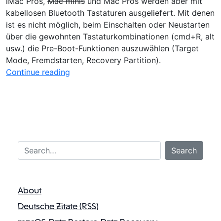
iMac Pros,
Mac minis
und Mac Pros werden aber mit
kabellosen Bluetooth Tastaturen ausgeliefert. Mit denen
ist es nicht möglich, beim Einschalten oder Neustarten
über die gewohnten Tastaturkombinationen (cmd+R, alt
usw.) die Pre-Boot-Funktionen auszuwählen (Target
Mode, Fremdstarten, Recovery Partition).
„
Continue reading
R
e
c
o
v
e
Search…
Search
r
y
P
a
About
r
Deutsche Zitate (RSS)
t