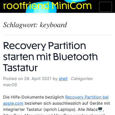
Skip
rootfriend MiniCom
Toggl
to
naviga
content
Schlagwort:
keyboard
Recovery Partition
starten mit Bluetooth
Tastatur
Posted on
28. April 2021
by
shell
macOS
Die Hilfe-Dokumente bezüglich
Recovery Partition bei
apple.com
beziehen sich ausschliesslich auf Geräte mit
integrierter Tastatur (sprich Laptops). Alle iMacs🖥,