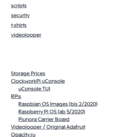
t
scripts
o
security
o
t-shirts
t
h
videolooper
T
a
s
t
a
Storage Prices
t
ClockworkPi uConsole
u
uConsole TUI
r
RPis
“
Raspbian OS Images (bis 2/2020)
Raspberry Pi OS (ab 5/2020)
Piunora Carrier Board
Videolooper / Original Adafruit
Opacity.ru