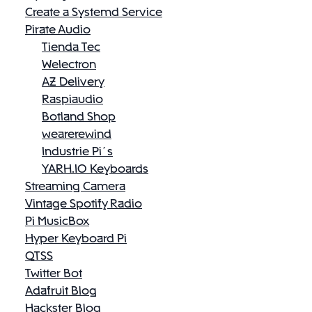
Create a Systemd Service
Pirate Audio
Tienda Tec
Welectron
AZ Delivery
Raspiaudio
Botland Shop
wearerewind
Industrie Pi´s
YARH.IO Keyboards
Streaming Camera
Vintage Spotify Radio
Pi MusicBox
Hyper Keyboard Pi
QTSS
Twitter Bot
Adafruit Blog
Hackster Blog