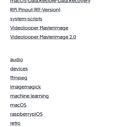
macOS-Data.Restore-Data.Recovery
i
t
RPi Pinout (RF-Version)
i
system-scripts
o
Videolooper Masterimage
n
s
Videolooper Masterimage 2.0
t
a
r
audio
t
devices
e
n
ffmpeg
m
imagemagick
i
machine learning
t
B
macOS
l
raspberrypiOS
u
retro
e