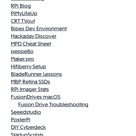
RPi Blog
PiMyLifeUp
CRT TVout
Bipes Dev Environment
Hackaday Discover
MPD Cheat Sheet
peppe8o
Maker.pro
Hifiberry Setup
BladeRunner Lessons
MBP Retina SSDs
RPi Imager Stats
FusionDrives macOS
Fusion Drive Troubleshooting
Seeedstudio
PosterPi
DIY Cyberdeck
StartupScripts